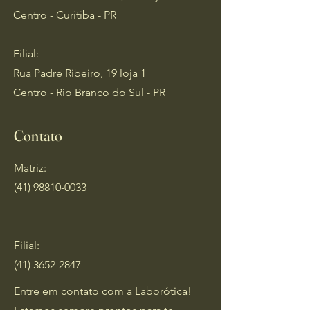
Centro - Curitiba - PR
​F
ilial:
Rua Padre Ribeiro, 19 loja 1
Centro - Rio Branco do Sul - PR
Contato
Matriz:
(41) 98810-0033
Filial:
(41) 3652-2847
Entre em contato com a Laborótica!