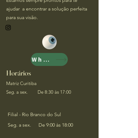
Estamos sempre prontos para te
ajudar a encontrar a solução perfeita
para sua visão.
Whats
Horários
Matriz Curitiba
Seg. a sex.
De 8:30 às 17:00
Filial - Rio Branco do Sul
Seg. a sex.
De 9:00 às 18:00