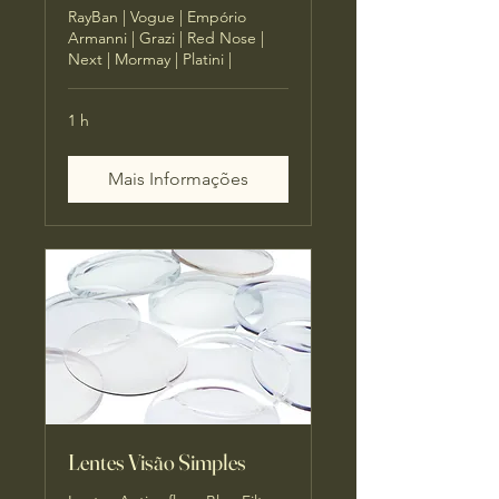
RayBan | Vogue | Empório
Armanni | Grazi | Red Nose |
Next | Mormay | Platini |
1 h
Mais Informações
Lentes Visão Simples