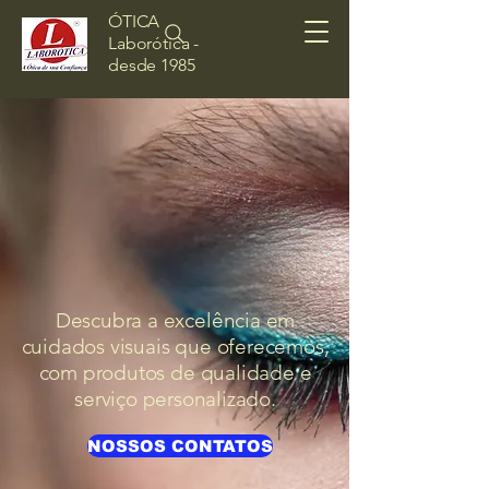
ÓTICA
Laborótica -
desde 1985
 À L
 À L
Descubra a excelência em
cuidados visuais que oferecemos,
com produtos de qualidade e
serviço personalizado.
NOSSOS CONTATOS