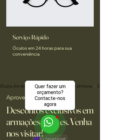
Serviço Rápido
Óculos em 24 horas para sua
conveniência
Quer fazer um
Óculos Em Até 24 Horas
orçamento?
Aproveite já!
Contacte-nos
agora
Descontos exclusivos em
armações e lentes. Venha
nos visitar!
by Smartarget