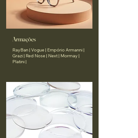
Armações
RayBan | Vogue | Empório Armanni |
Grazi | Red Nose | Next | Mormay |
Platini |